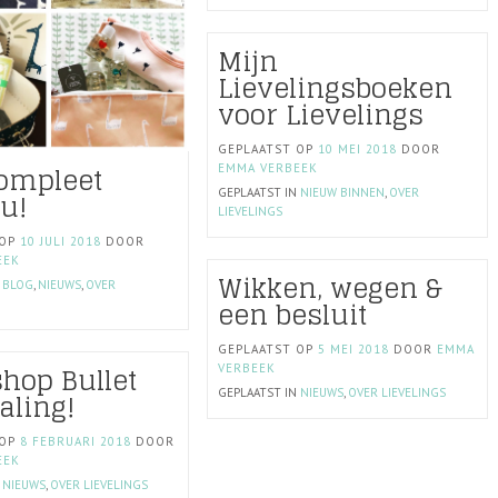
Mijn
Lievelingsboeken
voor Lievelings
GEPLAATST OP
10 MEI 2018
DOOR
ompleet
EMMA VERBEEK
u!
GEPLAATST IN
NIEUW BINNEN
,
OVER
LIEVELINGS
 OP
10 JULI 2018
DOOR
EEK
Wikken, wegen &
N
BLOG
,
NIEUWS
,
OVER
een besluit
GEPLAATST OP
5 MEI 2018
DOOR
EMMA
hop Bullet
VERBEEK
aling!
GEPLAATST IN
NIEUWS
,
OVER LIEVELINGS
 OP
8 FEBRUARI 2018
DOOR
EEK
N
NIEUWS
,
OVER LIEVELINGS