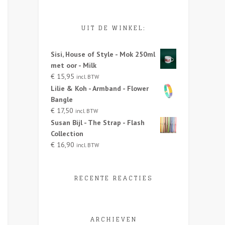
UIT DE WINKEL:
Sisi, House of Style - Mok 250ml
met oor - Milk
€
15,95
incl. BTW
Lilie & Koh - Armband - Flower
Bangle
€
17,50
incl. BTW
Susan Bijl - The Strap - Flash
Collection
€
16,90
incl. BTW
RECENTE REACTIES
ARCHIEVEN