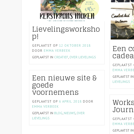
Lievelingsworksho
p!
Een c
GEPLAATST OP
12 OKTOBER 2018
DOOR
EMMA VERBEEK
cadea
GEPLAATST IN
CREATIEF
,
OVER LIEVELINGS
GEPLAATST
EMMA VERB
Een nieuwe site &
GEPLAATST I
goede
LIEVELINGS
voornemens
Works
GEPLAATST OP
6 APRIL 2018
DOOR
Journ
EMMA VERBEEK
GEPLAATST IN
BLOG
,
NIEUWS
,
OVER
LIEVELINGS
GEPLAATST
EMMA VERB
GEPLAATST I