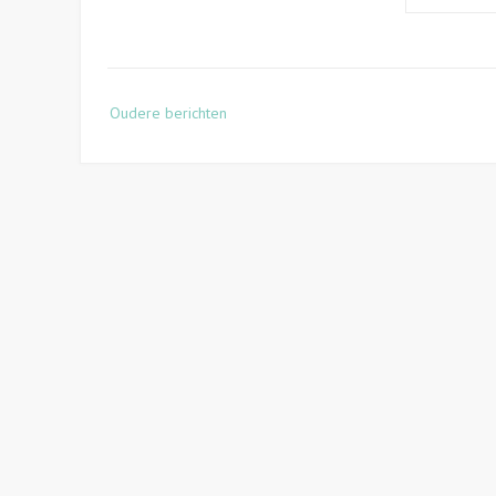
Berichtennavigatie
Oudere berichten