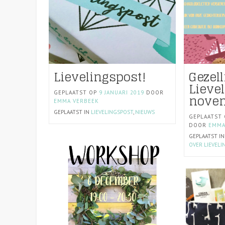
Lievelingspost!
Gezell
Lieve
GEPLAATST OP
9 JANUARI 2019
DOOR
nove
EMMA VERBEEK
GEPLAATST IN
LIEVELINGSPOST
,
NIEUWS
GEPLAATST
DOOR
EMMA
GEPLAATST I
OVER LIEVELI