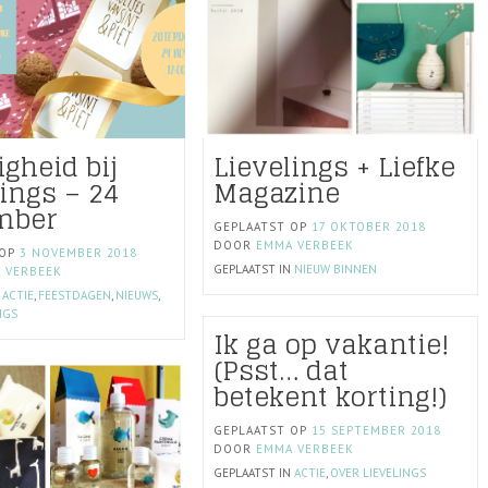
igheid bij
Lievelings + Liefke
lings – 24
Magazine
mber
GEPLAATST OP
17 OKTOBER 2018
DOOR
EMMA VERBEEK
 OP
3 NOVEMBER 2018
GEPLAATST IN
NIEUW BINNEN
 VERBEEK
N
ACTIE
,
FEESTDAGEN
,
NIEUWS
,
NGS
Ik ga op vakantie!
(Psst… dat
betekent korting!)
GEPLAATST OP
15 SEPTEMBER 2018
DOOR
EMMA VERBEEK
GEPLAATST IN
ACTIE
,
OVER LIEVELINGS