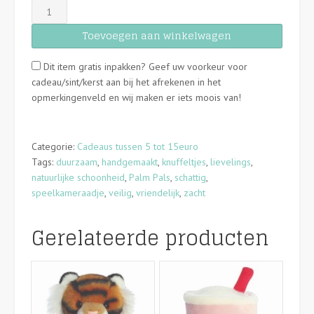
Palm
Pals
Toevoegen aan winkelwagen
-
California
Dit item gratis inpakken? Geef uw voorkeur voor
Roll
cadeau/sint/kerst aan bij het afrekenen in het
Sushi
opmerkingenveld en wij maken er iets moois van!
-
13cm
aantal
Categorie:
Cadeaus tussen 5 tot 15euro
Tags:
duurzaam
,
handgemaakt
,
knuffeltjes
,
lievelings
,
natuurlijke schoonheid
,
Palm Pals
,
schattig
,
speelkameraadje
,
veilig
,
vriendelijk
,
zacht
Gerelateerde producten