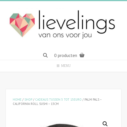
Spring
naar
inhoud
0 producten
MENU
HOME
/
SHOP
/
CADEAUS TUSSEN 5 TOT 15EURO
/ PALM PALS –
CALIFORNIA ROLL SUSHI – 13CM