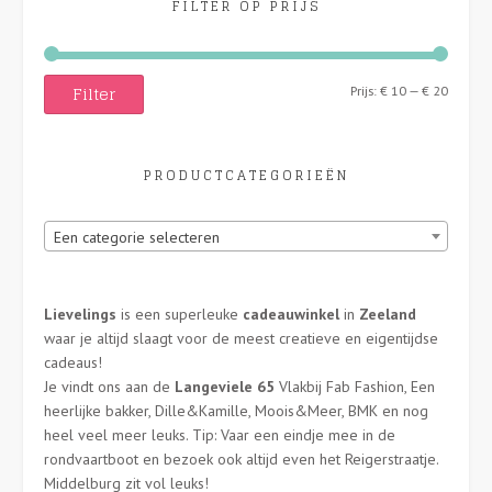
FILTER OP PRIJS
Filter
Min.
Max.
Prijs:
€ 10
—
€ 20
prijs
prijs
PRODUCTCATEGORIEËN
Een categorie selecteren
Lievelings
is een superleuke
cadeauwinkel
in
Zeeland
waar je altijd slaagt voor de meest creatieve en eigentijdse
cadeaus!
Je vindt ons aan de
Langeviele 65
Vlakbij Fab Fashion, Een
heerlijke bakker, Dille&Kamille, Moois&Meer, BMK en nog
heel veel meer leuks. Tip: Vaar een eindje mee in de
rondvaartboot en bezoek ook altijd even het Reigerstraatje.
Middelburg zit vol leuks!