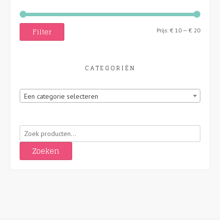
Filter
Min.
Max.
Prijs:
€ 10
—
€ 20
prijs
prijs
CATEGORIËN
Een categorie selecteren
Zoeken
naar:
Zoeken