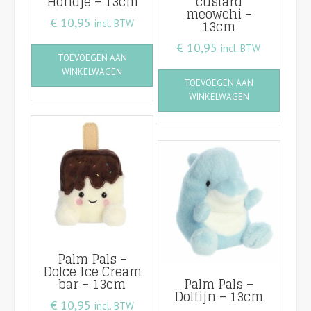
Hondje – 13cm
custard
meowchi –
€
10,95
13cm
incl. BTW
€
10,95
incl. BTW
TOEVOEGEN AAN
WINKELWAGEN
TOEVOEGEN AAN
WINKELWAGEN
Palm Pals –
Dolce Ice Cream
bar – 13cm
Palm Pals –
Dolfijn – 13cm
€
10,95
incl. BTW