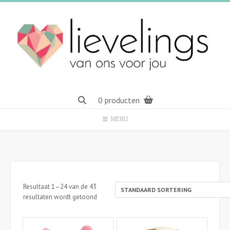
Spring
naar
inhoud
0 producten
MENU
Resultaat 1–24 van de 43
resultaten wordt getoond