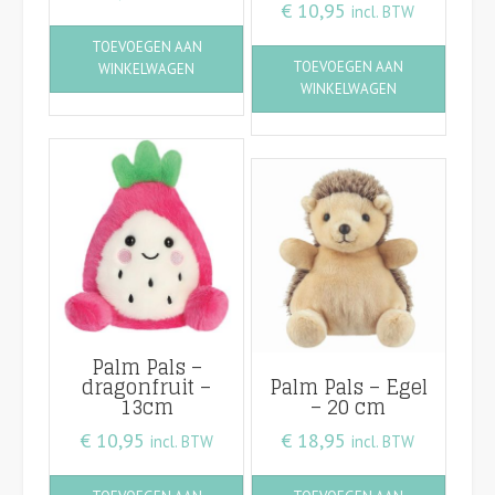
€
10,95
incl. BTW
TOEVOEGEN AAN
TOEVOEGEN AAN
WINKELWAGEN
WINKELWAGEN
Palm Pals –
dragonfruit –
Palm Pals – Egel
13cm
– 20 cm
€
10,95
€
18,95
incl. BTW
incl. BTW