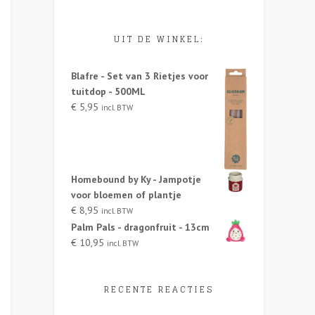
UIT DE WINKEL:
Blafre - Set van 3 Rietjes voor
tuitdop - 500ML
€
5,95
incl. BTW
Homebound by Ky - Jampotje
voor bloemen of plantje
€
8,95
incl. BTW
Palm Pals - dragonfruit - 13cm
€
10,95
incl. BTW
RECENTE REACTIES