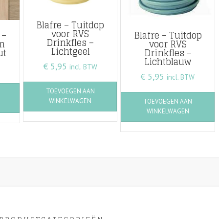
Blafre – Tuitdop
voor RVS
 –
Blafre – Tuitdop
Drinkfles –
m
voor RVS
Lichtgeel
ut
Drinkfles –
Lichtblauw
€
5,95
incl. BTW
€
5,95
incl. BTW
TOEVOEGEN AAN
WINKELWAGEN
TOEVOEGEN AAN
WINKELWAGEN