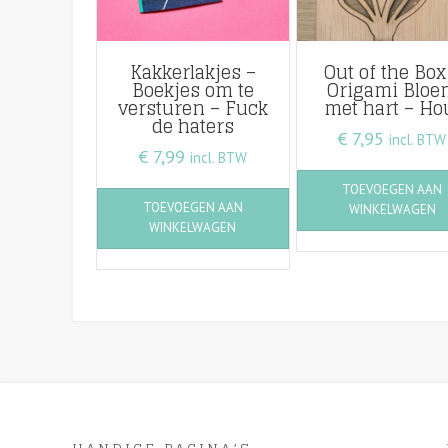
Kakkerlakjes –
Out of the Box
Boekjes om te
Origami Bloe
versturen – Fuck
met hart – Ho
de haters
€
7,95
incl. BTW
€
7,99
incl. BTW
TOEVOEGEN AAN
TOEVOEGEN AAN
WINKELWAGEN
WINKELWAGEN