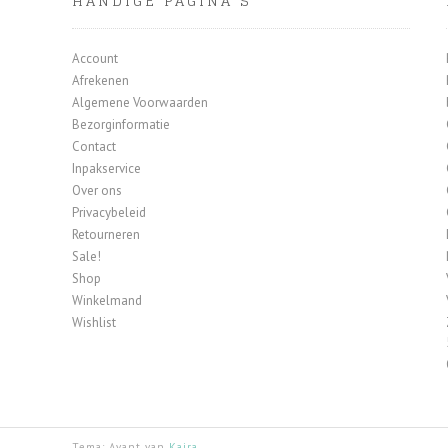
HANDIGE PAGINA’S
Account
Afrekenen
Algemene Voorwaarden
Bezorginformatie
Contact
Inpakservice
Over ons
Privacybeleid
Retourneren
Sale!
Shop
Winkelmand
Wishlist
Tema: Avant van
Kaira