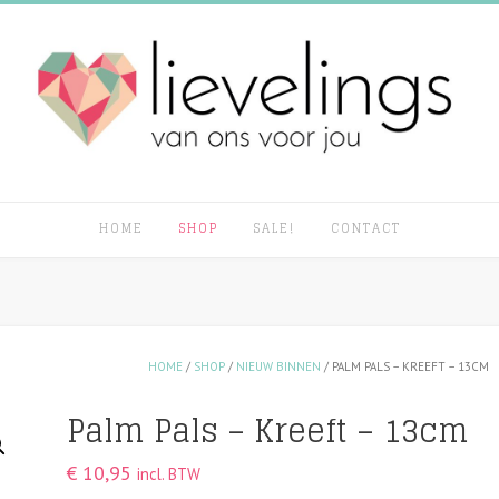
HOME
SHOP
SALE!
CONTACT
HOME
/
SHOP
/
NIEUW BINNEN
/ PALM PALS – KREEFT – 13CM
Palm Pals – Kreeft – 13cm
€
10,95
incl. BTW