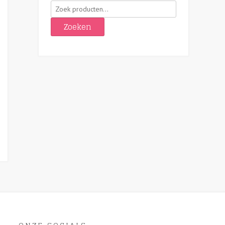
Zoeken
naar:
Zoeken