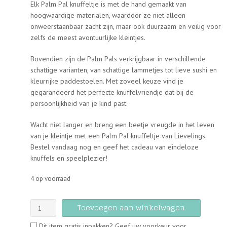
Elk Palm Pal knuffeltje is met de hand gemaakt van
hoogwaardige materialen, waardoor ze niet alleen
onweerstaanbaar zacht zijn, maar ook duurzaam en veilig voor
zelfs de meest avontuurlijke kleintjes.
Bovendien zijn de Palm Pals verkrijgbaar in verschillende
schattige varianten, van schattige lammetjes tot lieve sushi en
kleurrijke paddestoelen. Met zoveel keuze vind je
gegarandeerd het perfecte knuffelvriendje dat bij de
persoonlijkheid van je kind past.
Wacht niet langer en breng een beetje vreugde in het leven
van je kleintje met een Palm Pal knuffeltje van Lievelings.
Bestel vandaag nog en geef het cadeau van eindeloze
knuffels en speelplezier!
4 op voorraad
Palm
Toevoegen aan winkelwagen
Pals
Dit item gratis inpakken? Geef uw voorkeur voor
-