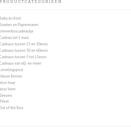
PRODUCTCATEGORIEËN
Baby en Kind
Boeken en Papierwaren
brievenbuscadeautje
Cadeau tot 5 euro
Cadeaus tussen 15 en 30euro
Cadeaus tussen 30 en 60euro
Cadeaus tussen 5 tot 15euro
Cadeaus van 60,- en meer
Lievelingspost
Nieuw Binnen
Voor haar
Voor Hem
Zeeuws
5Voet
Out of the Box