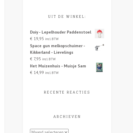
UIT DE WINKEL:
Doiy - Lepelhouder Paddenstoel
€
19,95
incl. BTW
Space gun melkopschuimer -
Kikkerland - Lievelings
€
7,95
incl. BTW
Het Muizenhuis - Muisje Sam
€
14,99
incl. BTW
RECENTE REACTIES
ARCHIEVEN
Archieven