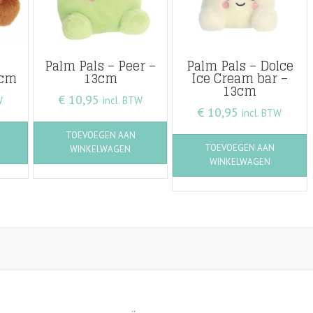
Palm Pals – Peer –
Palm Pals – Dolce
3cm
13cm
Ice Cream bar –
13cm
€
10,95
W
incl. BTW
€
10,95
incl. BTW
TOEVOEGEN AAN
TOEVOEGEN AAN
WINKELWAGEN
WINKELWAGEN