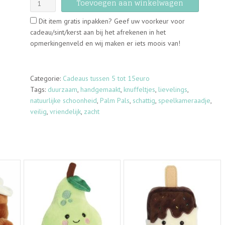
Toevoegen aan winkelwagen
Pals
Dit item gratis inpakken? Geef uw voorkeur voor
-
cadeau/sint/kerst aan bij het afrekenen in het
Mot
opmerkingenveld en wij maken er iets moois van!
-
13cm
aantal
Categorie:
Cadeaus tussen 5 tot 15euro
Tags:
duurzaam
,
handgemaakt
,
knuffeltjes
,
lievelings
,
natuurlijke schoonheid
,
Palm Pals
,
schattig
,
speelkameraadje
,
veilig
,
vriendelijk
,
zacht