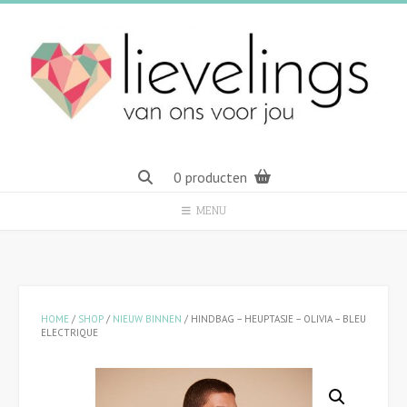
Spring
naar
inhoud
0 producten
MENU
HOME
/
SHOP
/
NIEUW BINNEN
/ HINDBAG – HEUPTASJE – OLIVIA – BLEU
ELECTRIQUE