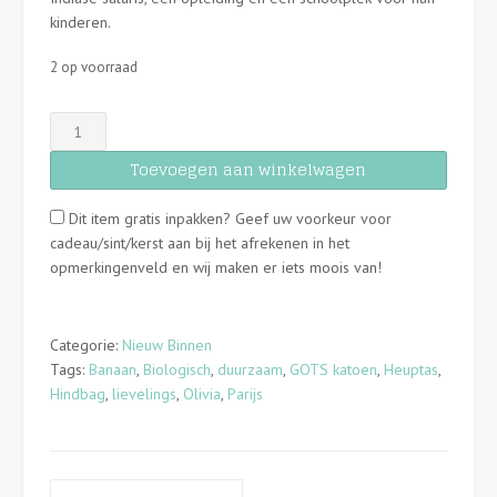
kinderen.
2 op voorraad
Hindbag
-
Toevoegen aan winkelwagen
Heuptasje
-
Dit item gratis inpakken? Geef uw voorkeur voor
Olivia
cadeau/sint/kerst aan bij het afrekenen in het
-
opmerkingenveld en wij maken er iets moois van!
Bleu
Electrique
aantal
Categorie:
Nieuw Binnen
Tags:
Banaan
,
Biologisch
,
duurzaam
,
GOTS katoen
,
Heuptas
,
Hindbag
,
lievelings
,
Olivia
,
Parijs