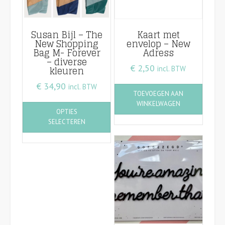
Susan Bijl – The
Kaart met
New Shopping
envelop – New
Bag M- Forever
Adress
– diverse
€
2,50
kleuren
incl. BTW
€
34,90
incl. BTW
TOEVOEGEN AAN
Dit
WINKELWAGEN
OPTIES
product
SELECTEREN
heeft
meerdere
variaties.
Deze
optie
kan
gekozen
worden
op
de