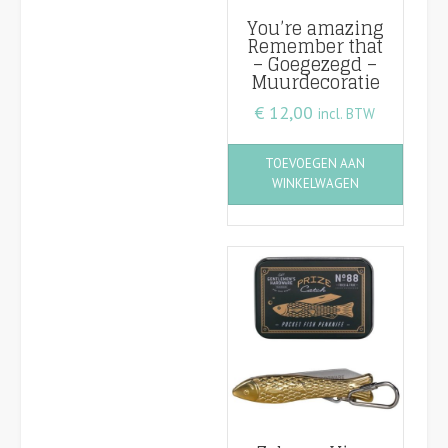
productpagina
You’re amazing
Remember that
– Goegezegd –
Muurdecoratie
€
12,00
incl. BTW
TOEVOEGEN AAN
WINKELWAGEN