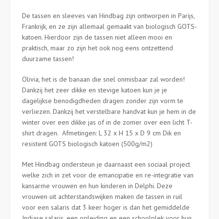
De tassen en sleeves van Hindbag zijn ontworpen in Parijs,
Frankrijk, en ze zijn allemaal gemaakt van biologisch GOTS-
katoen. Hierdoor zijn de tassen niet alleen mooi en
praktisch, maar zo zijn het ook nog eens ontzettend
duurzame tassen!
Olivia, het is de banaan die snel onmisbaar zal worden!
Dankzij het zeer dikke en stevige katoen kun je je
dagelijkse benodigdheden dragen zonder zijn vorm te
verliezen. Dankzij het verstelbare handvat kun je hem in de
winter over een dikke jas of in de zomer over een licht T-
shirt dragen. Afmetingen: L 32 x H 15 x D 9 cm Dik en
resistent GOTS biologisch katoen (500g/m2)
Met Hindbag ondersteun je daarnaast een sociaal project
welke zich in zet voor de emancipatie en re-integratie van
kansarme vrouwen en hun kinderen in Delphi. Deze
vrouwen uit achterstandswijken maken de tassen in ruil
voor een salaris dat 3 keer hoger is dan het gemiddelde
Indiase salaris, een opleiding en een schoolplek voor hun