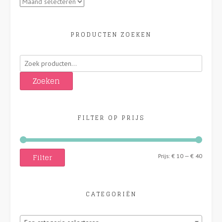
Archieven
PRODUCTEN ZOEKEN
Zoeken
naar:
Zoeken
FILTER OP PRIJS
Filter
Min.
Max.
Prijs:
€ 10
—
€ 40
prijs
prijs
CATEGORIËN