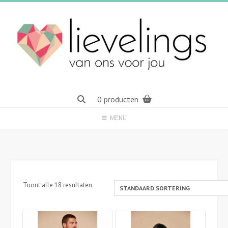
Spring
naar
inhoud
0 producten
MENU
Toont alle 18 resultaten