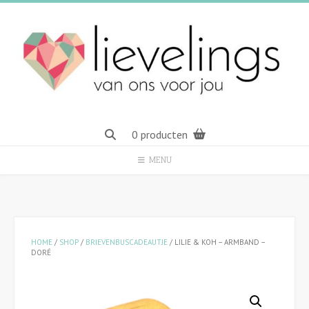
Spring
naar
inhoud
0 producten
MENU
HOME
/
SHOP
/
BRIEVENBUSCADEAUTJE
/ LILIE & KOH – ARMBAND –
DORÉ