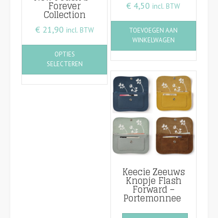
Forever
€
4,50
incl. BTW
Collection
€
21,90
incl. BTW
TOEVOEGEN AAN
WINKELWAGEN
Dit
OPTIES
product
SELECTEREN
heeft
meerdere
variaties.
Deze
optie
kan
gekozen
worden
op
de
Keecie Zeeuws
productpagina
Knopje Flash
Forward –
Portemonnee