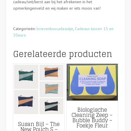
cadeau/sint/kerst aan bij het afrekenen in het
Armband
opmerkingenveld en wij maken er iets moois van!
-
Doré
aantal
Categorieën:
brievenbuscadeautje
,
Cadeaus tussen 15 en
30euro
Gerelateerde producten
Biologische
Cleaning Zeep –
Bubble Buddy –
Susan Bijl – The
Foekje Fleur
New Pouch S –