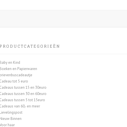
Deze
optie
kan
gekozen
worden
op
de
PRODUCTCATEGORIEËN
productpagina
Baby en Kind
Boeken en Papierwaren
brievenbuscadeautje
Cadeau tot 5 euro
Cadeaus tussen 15 en 30euro
Cadeaus tussen 30 en 60euro
Cadeaus tussen 5 tot 15euro
Cadeaus van 60,- en meer
Lievelingspost
Nieuw Binnen
Voor haar