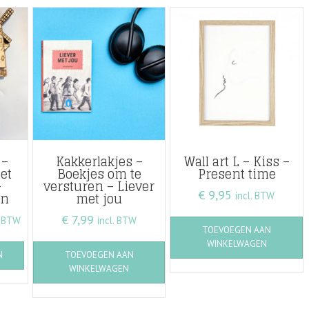
 –
Kakkerlakjes –
Wall art L – Kiss –
et
Boekjes om te
Present time
–
versturen – Liever
€
9,95
en
met jou
incl. BTW
sklasse:
€
7,99
. BTW
incl. BTW
TOEVOEGEN AAN
00
Dit
WINKELWAGEN
N
TOEVOEGEN AAN
product
WINKELWAGEN
heeft
50
meerdere
variaties.