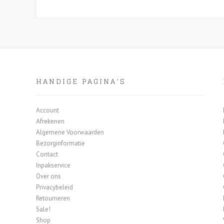
Deze
optie
kan
gekozen
worden
op
de
HANDIGE PAGINA’S
productpagina
Account
Afrekenen
Algemene Voorwaarden
Bezorginformatie
Contact
Inpakservice
Over ons
Privacybeleid
Retourneren
Sale!
Shop