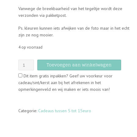
Vanwege de breekbaarheid van het tegeltje wordt deze
verzonden via pakketpost.
Ps. kleuren kunnen iets afwijken van de foto maar in het echt
zijn ze nog mooier.
4 op voorraad
Tegeltje
Toevoegen aan winkelwagen
-
Dit item gratis inpakken? Geef uw voorkeur voor
P.S.
cadeau/sint/kerst aan bij het afrekenen in het
I
opmerkingenveld en wij maken er iets moois van!
love
you
aantal
Categorie:
Cadeaus tussen 5 tot 15euro