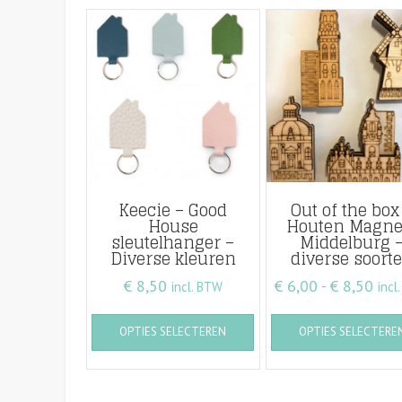
Keecie – Good
Out of the box
House
Houten Magne
sleutelhanger –
Middelburg 
Diverse kleuren
diverse soort
Prij
€
8,50
€
6,00
-
€
8,50
incl. BTW
incl
€ 6,
Dit
OPTIES SELECTEREN
OPTIES SELECTERE
tot
product
heeft
€ 8,
meerdere
variaties.