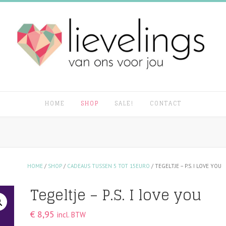
HOME
SHOP
SALE!
CONTACT
HOME
/
SHOP
/
CADEAUS TUSSEN 5 TOT 15EURO
/ TEGELTJE – P.S. I LOVE YOU
Tegeltje – P.S. I love you
€
8,95
incl. BTW