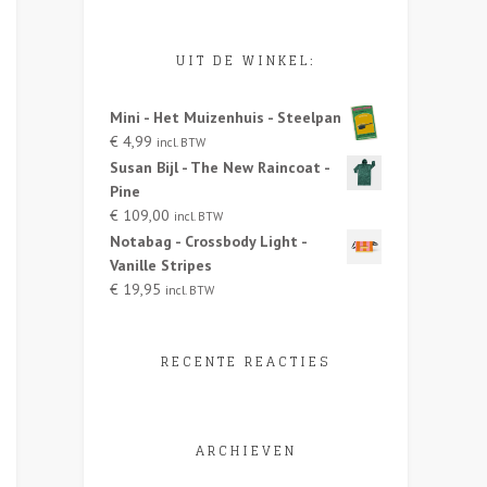
UIT DE WINKEL:
Mini - Het Muizenhuis - Steelpan
€
4,99
incl. BTW
Susan Bijl - The New Raincoat -
Pine
€
109,00
incl. BTW
Notabag - Crossbody Light -
Vanille Stripes
€
19,95
incl. BTW
RECENTE REACTIES
ARCHIEVEN