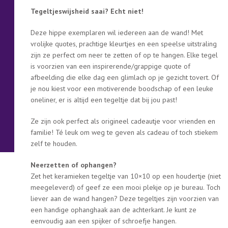
Tegeltjeswijsheid saai? Echt niet!
Deze hippe exemplaren wil iedereen aan de wand! Met
vrolijke quotes, prachtige kleurtjes en een speelse uitstraling
zijn ze perfect om neer te zetten of op te hangen. Elke tegel
is voorzien van een inspirerende/grappige quote of
afbeelding die elke dag een glimlach op je gezicht tovert. Of
je nou kiest voor een motiverende boodschap of een leuke
oneliner, er is altijd een tegeltje dat bij jou past!
Ze zijn ook perfect als origineel cadeautje voor vrienden en
familie! Té leuk om weg te geven als cadeau of toch stiekem
zelf te houden.
Neerzetten of ophangen?
Zet het keramieken tegeltje van 10×10 op een houdertje (niet
meegeleverd) of geef ze een mooi plekje op je bureau. Toch
liever aan de wand hangen? Deze tegeltjes zijn voorzien van
een handige ophanghaak aan de achterkant. Je kunt ze
eenvoudig aan een spijker of schroefje hangen.