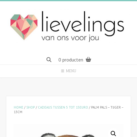
Spring
naar
inhoud
0 producten
MENU
HOME
/
SHOP
/
CADEAUS TUSSEN 5 TOT 15EURO
/ PALM PALS – TIJGER –
13CM