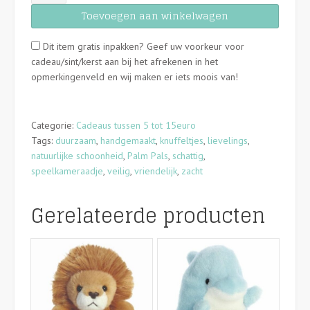
Pals
Toevoegen aan winkelwagen
-
tijger
Dit item gratis inpakken? Geef uw voorkeur voor
-
cadeau/sint/kerst aan bij het afrekenen in het
13cm
opmerkingenveld en wij maken er iets moois van!
aantal
Categorie:
Cadeaus tussen 5 tot 15euro
Tags:
duurzaam
,
handgemaakt
,
knuffeltjes
,
lievelings
,
natuurlijke schoonheid
,
Palm Pals
,
schattig
,
speelkameraadje
,
veilig
,
vriendelijk
,
zacht
Gerelateerde producten