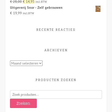
Oorspronkelijke
Huidige
€
28,00
€
14,95
incl. BTW
prijs
prijs
Uitgeverij Snor - Zelf gebrouwen
was:
is:
€
19,99
incl. BTW
€ 28,00.
€ 14,95.
RECENTE REACTIES
ARCHIEVEN
Archieven
PRODUCTEN ZOEKEN
Zoeken
naar:
Zoeken