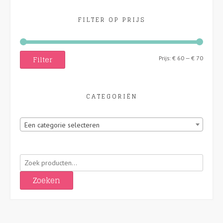
FILTER OP PRIJS
Filter
Min.
Max.
Prijs:
€ 60
—
€ 70
prijs
prijs
CATEGORIËN
Een categorie selecteren
Zoeken
naar:
Zoeken