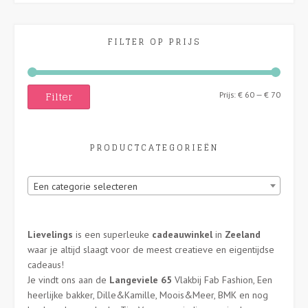
FILTER OP PRIJS
Filter
Min.
Max.
Prijs:
€ 60
—
€ 70
prijs
prijs
PRODUCTCATEGORIEËN
Een categorie selecteren
Lievelings
is een superleuke
cadeauwinkel
in
Zeeland
waar je altijd slaagt voor de meest creatieve en eigentijdse
cadeaus!
Je vindt ons aan de
Langeviele 65
Vlakbij Fab Fashion, Een
heerlijke bakker, Dille&Kamille, Moois&Meer, BMK en nog