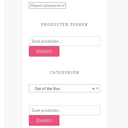
Archieven
PRODUCTEN ZOEKEN
Zoeken
naar:
Zoeken
CATEGORIËN
Out of the Box
×
Zoeken
naar:
t
Zoeken
oduct