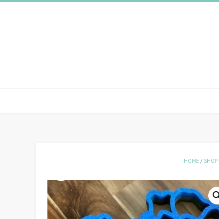
Spring
naar
inhoud
HOME
/
SHOP