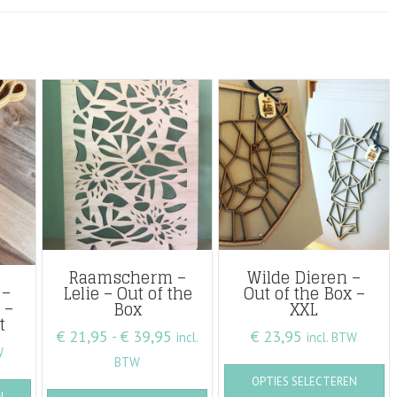
Raamscherm –
Wilde Dieren –
 –
Lelie – Out of the
Out of the Box –
 –
Box
XXL
t
Prijsklasse:
€
21,95
-
€
39,95
€
23,95
incl.
incl. BTW
W
€ 21,95
BTW
Di
Dit
OPTIES SELECTEREN
tot
pr
Dit
N