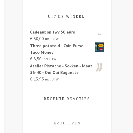
UIT DE WINKEL:
Cadeaubon twv 50 euro
€
50,00
incl. BTW
Three potato 4 - Coin Purse -
Taco Money
€
8,50
incl. BTW
Atelier Pistache - Sokken - Maat
36-40 - Oui Oui Baguette
€
13,95
incl. BTW
RECENTE REACTIES
ARCHIEVEN