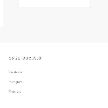
eft
erdere
riaties.
eze
tie
n
kozen
rden
p
e
oductpagina
ONZE SOCIALS
Facebook
Instagram
Pinterest