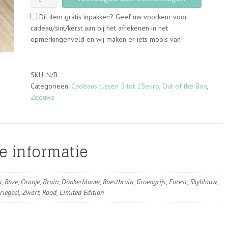
of
Dit item gratis inpakken? Geef uw voorkeur voor
the
cadeau/sint/kerst aan bij het afrekenen in het
box
opmerkingenveld en wij maken er iets moois van!
-
Lentebloemen
-
Klaprozen
SKU:
N/B
-
Categorieën:
Cadeaus tussen 5 tot 15euro
,
Out of the Box
,
Vilt
Zeeuws
aantal
e informatie
a, Roze, Oranje, Bruin, Donkerblauw, Roestbruin, Groengrijs, Forest, Skyblauw,
riegeel, Zwart, Rood, Limited Edition