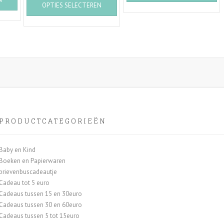
product
he
OPTIES SELECTEREN
€ 39,95
product
heeft
me
heeft
meerdere
va
meerdere
variaties.
D
variaties.
Deze
op
Deze
optie
ka
optie
kan
ge
kan
gekozen
wo
gekozen
worden
o
worden
op
d
op
de
pr
de
PRODUCTCATEGORIEËN
productpagina
productpagina
Baby en Kind
Boeken en Papierwaren
brievenbuscadeautje
Cadeau tot 5 euro
Cadeaus tussen 15 en 30euro
Cadeaus tussen 30 en 60euro
Cadeaus tussen 5 tot 15euro