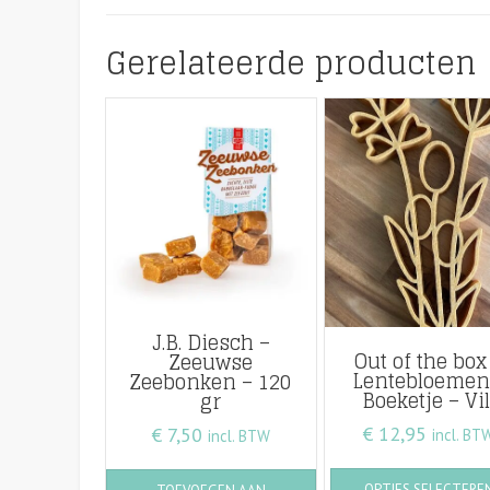
Gerelateerde producten
J.B. Diesch –
Out of the box
Zeeuwse
Lentebloemen
Zeebonken – 120
Boeketje – Vil
gr
€
12,95
€
7,50
incl. BT
incl. BTW
OPTIES SELECTERE