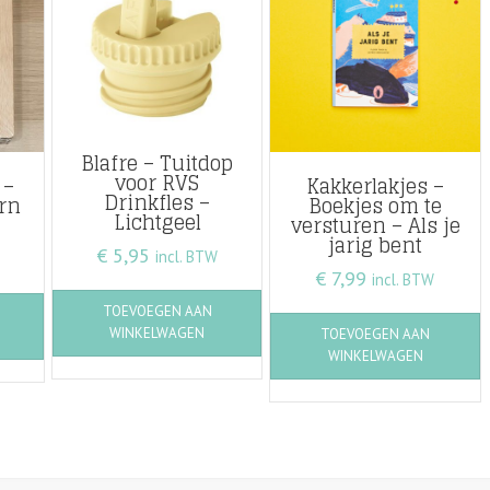
Blafre – Tuitdop
voor RVS
 –
Kakkerlakjes –
Drinkfles –
rn
Boekjes om te
Lichtgeel
versturen – Als je
jarig bent
€
5,95
incl. BTW
€
7,99
incl. BTW
TOEVOEGEN AAN
WINKELWAGEN
TOEVOEGEN AAN
WINKELWAGEN