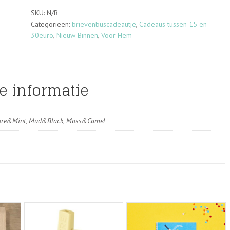
L
-
SKU:
N/B
REVERB
Categorieën:
brievenbuscadeautje
,
Cadeaus tussen 15 en
-
30euro
,
Nieuw Binnen
,
Voor Hem
diverse
kleuren
aantal
e informatie
ore&Mint, Mud&Black, Moss&Camel