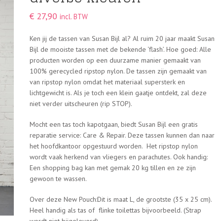
€
27,90
incl. BTW
Ken jij de tassen van Susan Bijl al? Al ruim 20 jaar maakt Susan
Bijl de mooiste tassen met de bekende ‘flash’. Hoe goed: Alle
producten worden op een duurzame manier gemaakt van
100% gerecycled ripstop nylon. De tassen zijn gemaakt van
van ripstop nylon omdat het materiaal supersterk en
lichtgewicht is. Als je toch een klein gaatje ontdekt, zal deze
niet verder uitscheuren (rip STOP).
Mocht een tas toch kapotgaan, biedt Susan Bijl een gratis
reparatie service: Care & Repair. Deze tassen kunnen dan naar
het hoofdkantoor opgestuurd worden. Het ripstop nylon
wordt vaak herkend van vliegers en parachutes. Ook handig:
Een shopping bag kan met gemak 20 kg tillen en ze zijn
gewoon te wassen.
Over deze New Pouch:Dit is maat L, de grootste (35 x 25 cm).
Heel handig als tas of flinke toilettas bijvoorbeeld. (Strap