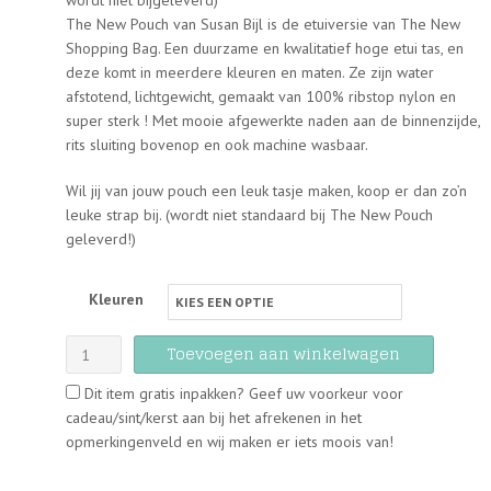
wordt niet bijgeleverd)
The New Pouch van Susan Bijl is de etuiversie van The New
Shopping Bag. Een duurzame en kwalitatief hoge etui tas, en
deze komt in meerdere kleuren en maten. Ze zijn water
afstotend, lichtgewicht, gemaakt van 100% ribstop nylon en
super sterk ! Met mooie afgewerkte naden aan de binnenzijde,
rits sluiting bovenop en ook machine wasbaar.
Wil jij van jouw pouch een leuk tasje maken, koop er dan zo’n
leuke strap bij. (wordt niet standaard bij The New Pouch
geleverd!)
Kleuren
Susan
Toevoegen aan winkelwagen
Bijl
Dit item gratis inpakken? Geef uw voorkeur voor
-
cadeau/sint/kerst aan bij het afrekenen in het
The
opmerkingenveld en wij maken er iets moois van!
New
Pouch