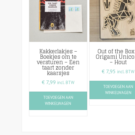
Kakkerlakjes –
Out of the Box
Boekjes om te
Origami Unico
versturen – Een
– Hout
taart zonder
€
7,95
kaarsjes
incl. BTW
€
7,99
incl. BTW
TOEVOEGEN AAN
WINKELWAGEN
TOEVOEGEN AAN
WINKELWAGEN