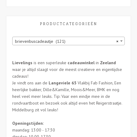
kan
gekozen
worden
PRODUCTCATEGORIEËN
op
de
productpagina
brievenbuscadeautje (121)
×
Lievelings
is een superleuke
cadeauwinkel
in
Zeeland
waar je altijd slaagt voor de meest creatieve en eigentijdse
cadeaus!
Je vindt ons aan de
Langeviele 65
Vlakbij Fab Fashion, Een
heerlijke bakker, Dille&Kamille, Moois&Meer, BMK en nog
heel veel meer leuks. Tip: Vaar een eindje mee in de
rondvaartboot en bezoek ook altijd even het Reigerstraatje.
Middelburg zit vol leuks!
Openingstijden:
maandag: 13:00 - 17:30
dinsdag: 10.00-17.30