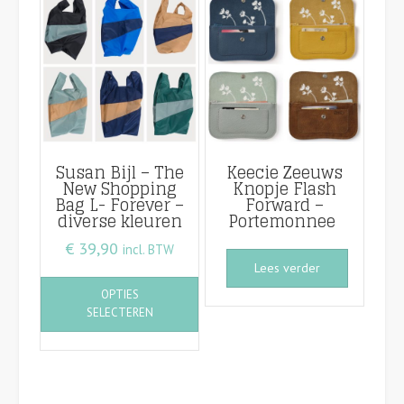
Susan Bijl – The
Keecie Zeeuws
New Shopping
Knopje Flash
Bag L- Forever –
Forward –
diverse kleuren
Portemonnee
€
39,90
incl. BTW
Lees verder
Dit
OPTIES
product
SELECTEREN
heeft
meerdere
variaties.
Deze
optie