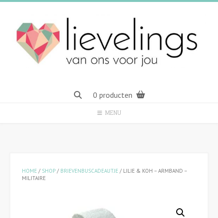
Spring
naar
inhoud
0 producten
MENU
HOME
/
SHOP
/
BRIEVENBUSCADEAUTJE
/ LILIE & KOH – ARMBAND –
MILITAIRE