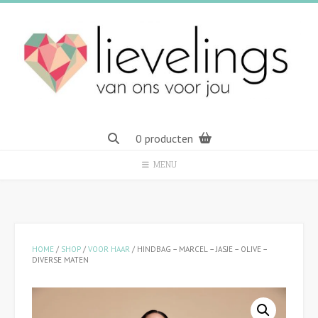
Spring
naar
inhoud
0 producten
MENU
HOME
/
SHOP
/
VOOR HAAR
/ HINDBAG – MARCEL – JASJE – OLIVE –
DIVERSE MATEN