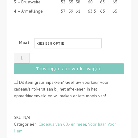
3 – Brustweite
52
55
58
60
63
65
4 – Ärmellänge
57
59
61
63,5
65
65
Maat
Hindbag
-
Toevoegen aan winkelwagen
Marcel
-
Dit item gratis inpakken? Geef uw voorkeur voor
Jasje
cadeau/sint/kerst aan bij het afrekenen in het
-
opmerkingenveld en wij maken er iets moois van!
Olive
-
Diverse
maten
SKU:
N/B
aantal
Categorieën:
Cadeaus van 60,- en meer
,
Voor haar
,
Voor
Hem