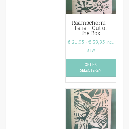
Raamscherm –
Lelie – Out of
the Box
Prijsklasse
€
21,95
-
€
39,95
incl.
€ 21,95
BTW
tot
Dit
OPTIES
€ 39,95
product
SELECTEREN
heeft
meerde
variatie
Deze
optie
kan
gekoze
worden
op