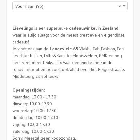
produc
Voor haar (93)
×
Lievelings
is een superleuke
cadeauwinkel
in
Zeeland
waar je altijd slaagt voor de meest creatieve en eigentijdse
cadeaus!
Je vindt ons aan de
Langeviele 65
Vlakbij Fab Fashion, Een
heerlijke bakker, Dille&Kamille, Moois&Meer, BMK en nog
heel veel meer leuks. Tip: Vaar een eindje mee in de
rondvaartboot en bezoek ook altijd even het Reigerstraatje.
Middelburg zit vol leuks!
Openingstijden:
maandag: 13:00 - 17:30
dinsdag: 10.00-17.30
woensdag: 10.00-17.30
donderdag: 10.00-17.30
vrijdag: 10.00-17.30
zaterdag: 10.00-17.30
Sorry, Meestal geen koopzondag.