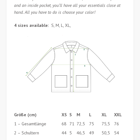
and an inside pocket, you’ll have all your essentials close at
hand. All you have to do is choose your color!
4 sizes available:
S, M, L, XL,
Größe (cm)
XS
S
M
L
XL
XXL
1 – Gesamtlänge
68
71
72,5
75
75,5
76
2 – Schultern
44
5
46,5
49
50,5
54