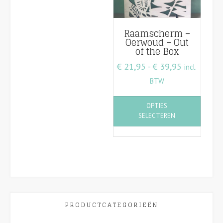
de
produc
Raamscherm –
Oerwoud – Out
of the Box
Prijsklasse
€
21,95
-
€
39,95
incl.
€ 21,95
BTW
tot
Dit
OPTIES
€ 39,95
product
SELECTEREN
heeft
meerde
variatie
Deze
optie
kan
gekoze
worden
PRODUCTCATEGORIEËN
op
de