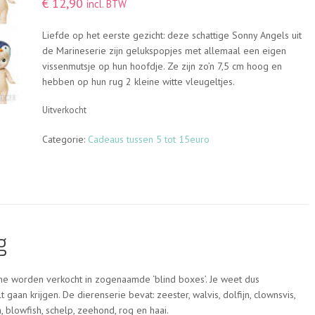
€
12,90
incl. BTW
Liefde op het eerste gezicht: deze schattige Sonny Angels uit
de Marineserie zijn gelukspopjes met allemaal een eigen
vissenmutsje op hun hoofdje. Ze zijn zo’n 7,5 cm hoog en
hebben op hun rug 2 kleine witte vleugeltjes.
Uitverkocht
Categorie:
Cadeaus tussen 5 tot 15euro
g
ne worden verkocht in zogenaamde ‘blind boxes’. Je weet dus
 gaan krijgen. De dierenserie bevat: zeester, walvis, dolfijn, clownsvis,
h, blowfish, schelp, zeehond, rog en haai.