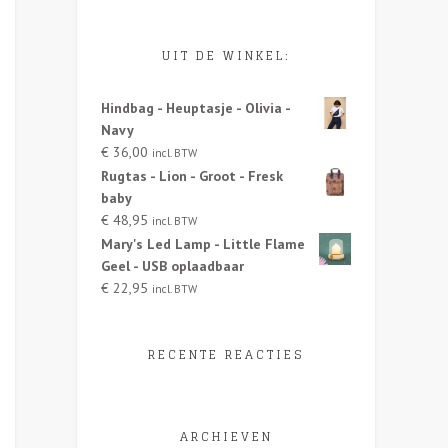
UIT DE WINKEL:
Hindbag - Heuptasje - Olivia -
Navy
€
36,00
incl. BTW
Rugtas - Lion - Groot - Fresk
baby
€
48,95
incl. BTW
Mary's Led Lamp - Little Flame
Geel - USB oplaadbaar
€
22,95
incl. BTW
RECENTE REACTIES
ARCHIEVEN