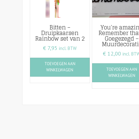
Bitten –
You’re amazi
Druipkaarsen
Remember that
Rainbow set van 2
Goegezegd –
Muurdecorati
€
7,95
incl. BTW
€
12,00
incl. BT
TOEVOEGEN AAN
TOEVOEGEN AAN
WINKELWAGEN
WINKELWAGEN